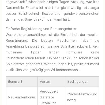
abgewickelt? Aber nach einigen Tagen Nutzung, war klar:
Das mobile Erlebnis ist nicht nur gleichwertig, oft sogar
besser. Es ist schnell, flexibel und irgendwie persönlicher,
da man das Spiel direkt in der Hand hält.
Einfache Registrierung und Bonusangebote
Was viele unterschätzen, ist die Einfachheit der mobilen
Registrierung. Die besten Plattformen haben die
Anmeldung bewusst auf wenige Schritte reduziert. Kein
mühsames Tippen langer Formulare, keine
unübersichtlichen Menüs. Ein paar Klicks, und schon ist der
Spielerstart geschafft. Wer neu dabei ist, profitiert meist
zusätzlich von großzügigen Willkommensboni.
Bonusart
Vorteil
Bedingungen
Verdoppelt
Mindesteinzahlung
Neukundenbonus
die erste
nötig
Einzahlung