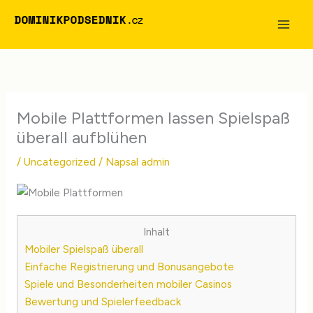
Přeskočit
na
obsah
Mobile Plattformen lassen Spielspaß
überall aufblühen
/
Uncategorized
/ Napsal
admin
Inhalt
Mobiler Spielspaß überall
Einfache Registrierung und Bonusangebote
Spiele und Besonderheiten mobiler Casinos
Bewertung und Spielerfeedback