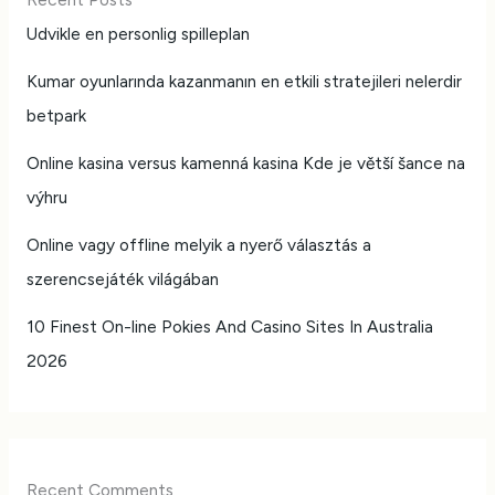
Udvikle en personlig spilleplan
Kumar oyunlarında kazanmanın en etkili stratejileri nelerdir
betpark
Online kasina versus kamenná kasina Kde je větší šance na
výhru
Online vagy offline melyik a nyerő választás a
szerencsejáték világában
10 Finest On-line Pokies And Casino Sites In Australia
2026
Recent Comments